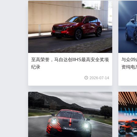
至高荣誉，马自达创IIHS最高安全奖项
与众0
纪录
资纯电
2026-07-14