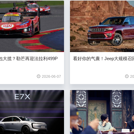
包大揽？勒芒再迎法拉利499P
看好你的气囊！Jeep大规模召
2026-06-07
20