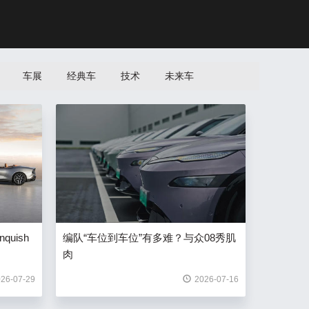
车展
经典车
技术
未来车
uish
编队“车位到车位”有多难？与众08秀肌
肉
26-07-29
2026-07-16