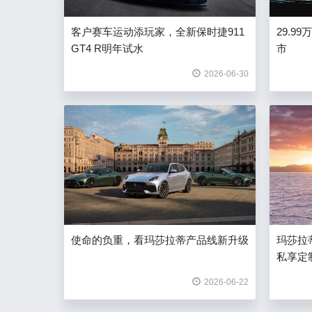
客户赛车运动添玩家，全新保时捷911
29.9
GT4 R明年试水
市
2026-06-30
使命的负重，看玛莎拉蒂产品线新升级
玛莎拉蒂MC
私享定
2026-06-22