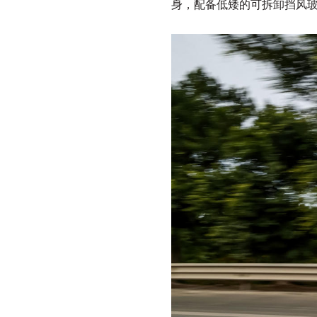
身，配备低矮的可拆卸挡风玻