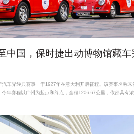
lia再至中国，保时捷出动博物馆藏
lia原属于汽车界经典赛事，于1927年在意大利开启征程。该赛事名
。今年赛程以广州为起点和终点，全程1206.67公里，依然具有