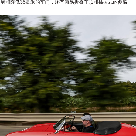
璃和降低35毫米的车门，还有简易折叠车顶和插拔式的侧窗。