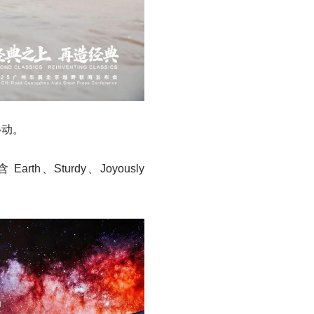
移动。
h、Sturdy、Joyously